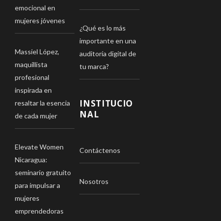
emocional en
mujeres jóvenes
¿Qué es lo más
importante en una
Massiel López,
auditoría digital de
maquillista
tu marca?
profesional
inspirada en
INSTITUCIO
resaltar la esencia
NAL
de cada mujer
Elevate Women
Contáctenos
Nicaragua:
seminario gratuito
Nosotros
para impulsar a
mujeres
emprendedoras