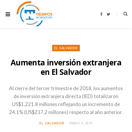
F
T
a
w
c
i
e
t
b
t
o
e
o
r
k
EL SALVADOR
Aumenta inversión extranjera
en El Salvador
Al cierre del tercer trimestre de 2018, los aumentos
de inversión extranjera directa (IED) totalizaron
US$1,221.8 millones reflejando un incremento de
24.1% (US$237.2 millones) respecto al año anterior.
EL SALVADOR
ENERO 6, 2019