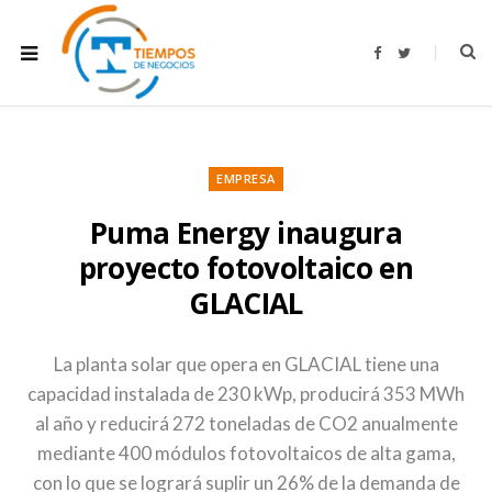
F
T
a
w
c
i
e
t
b
t
o
e
o
r
k
EMPRESA
Puma Energy inaugura
proyecto fotovoltaico en
GLACIAL
La planta solar que opera en GLACIAL tiene una
capacidad instalada de 230 kWp, producirá 353 MWh
al año y reducirá 272 toneladas de CO2 anualmente
mediante 400 módulos fotovoltaicos de alta gama,
con lo que se logrará suplir un 26% de la demanda de