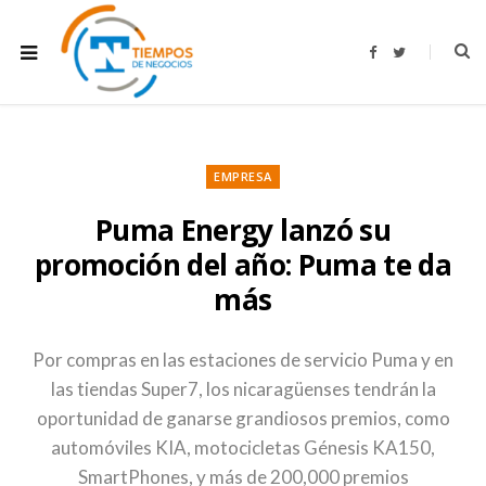
F
T
a
w
c
i
e
t
b
t
o
e
o
r
k
EMPRESA
Puma Energy lanzó su
promoción del año: Puma te da
más
Por compras en las estaciones de servicio Puma y en
las tiendas Super7, los nicaragüenses tendrán la
oportunidad de ganarse grandiosos premios, como
automóviles KIA, motocicletas Génesis KA150,
SmartPhones, y más de 200,000 premios