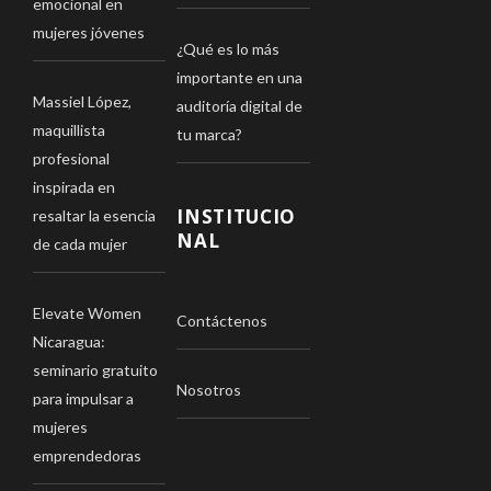
emocional en
mujeres jóvenes
¿Qué es lo más
importante en una
Massiel López,
auditoría digital de
maquillista
tu marca?
profesional
inspirada en
INSTITUCIO
resaltar la esencia
NAL
de cada mujer
Elevate Women
Contáctenos
Nicaragua:
seminario gratuito
Nosotros
para impulsar a
mujeres
emprendedoras