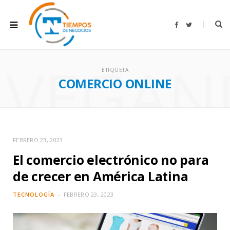
F
T
a
w
c
i
e
t
b
t
AVEGAN
o
e
o
r
ETIQUETA
k
COMERCIO ONLINE
FEBRERO 23, 2023
El comercio electrónico no para
de crecer en América Latina
TECNOLOGÍA
FEBRERO 23, 2023