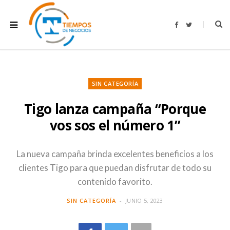
F
T
a
w
c
i
e
t
b
t
o
e
o
r
k
SIN CATEGORÍA
Tigo lanza campaña “Porque
vos sos el número 1”
La nueva campaña brinda excelentes beneficios a los
clientes Tigo para que puedan disfrutar de todo su
contenido favorito.
SIN CATEGORÍA
JUNIO 5, 2023