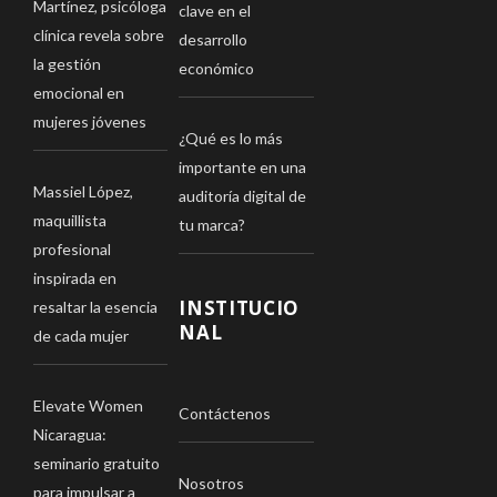
Martínez, psicóloga
clave en el
clínica revela sobre
desarrollo
la gestión
económico
emocional en
mujeres jóvenes
¿Qué es lo más
importante en una
Massiel López,
auditoría digital de
maquillista
tu marca?
profesional
inspirada en
INSTITUCIO
resaltar la esencia
NAL
de cada mujer
Elevate Women
Contáctenos
Nicaragua:
seminario gratuito
Nosotros
para impulsar a