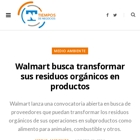
F
T
a
w
c
i
e
t
b
t
o
e
o
r
k
MEDIO AMBIENTE
Walmart busca transformar
sus residuos orgánicos en
productos
Walmart lanza una convocatoria abierta en busca de
proveedores que puedan transformar los residuos
orgánicos de sus operaciones en subproductos como
alimento para animales, combustible y otros.