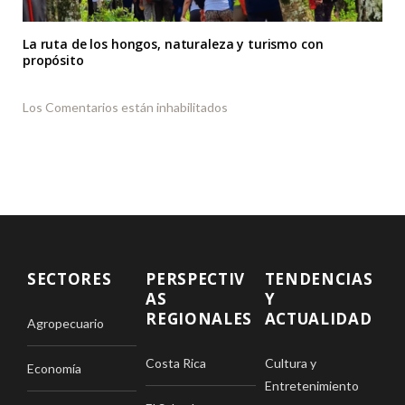
La ruta de los hongos, naturaleza y turismo con
propósito
Los Comentarios están inhabilitados
SECTORES
PERSPECTIV
TENDENCIAS
AS
Y
REGIONALES
ACTUALIDAD
Agropecuario
Costa Rica
Cultura y
Economía
Entretenimiento