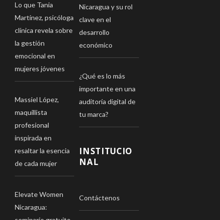
Lo que Tania
Nicaragua y su rol
Martínez, psicóloga
clave en el
clínica revela sobre
desarrollo
la gestión
económico
emocional en
mujeres jóvenes
¿Qué es lo más
importante en una
Massiel López,
auditoría digital de
maquillista
tu marca?
profesional
inspirada en
INSTITUCIO
resaltar la esencia
NAL
de cada mujer
Elevate Women
Contáctenos
Nicaragua:
seminario gratuito