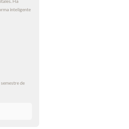
itales. Ha
orma inteligente
o semestre de