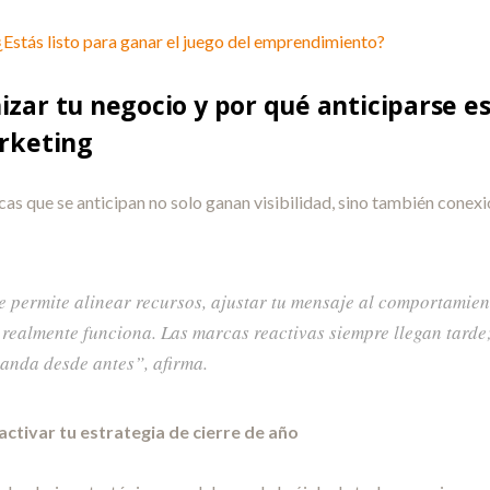
Estás listo para ganar el juego del emprendimiento?
zar tu negocio y por qué anticiparse es 
rketing
cas que se anticipan no solo ganan visibilidad, sino también conex
te permite alinear recursos, ajustar tu mensaje al comportamient
 realmente funciona. Las marcas reactivas siempre llegan tarde
anda desde antes”, afirma.
activar tu estrategia de cierre de año