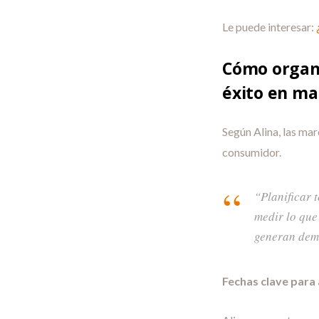
Le puede interesar:
¿
Cómo organi
éxito en ma
Según Alina, las mar
consumidor.
“Planificar 
medir lo que
generan dem
Fechas clave para 