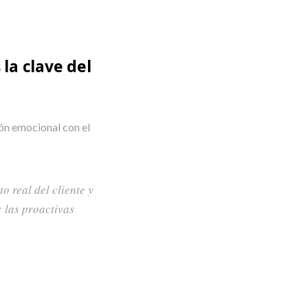
la clave del
ión emocional con el
o real del cliente y
; las proactivas