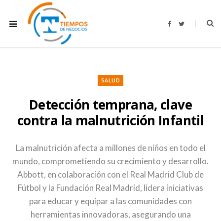
F
T
a
w
c
i
e
t
b
t
o
e
o
r
k
SALUD
Detección temprana, clave
contra la malnutrición Infantil
La malnutrición afecta a millones de niños en todo el
mundo, comprometiendo su crecimiento y desarrollo.
Abbott, en colaboración con el Real Madrid Club de
Fútbol y la Fundación Real Madrid, lidera iniciativas
para educar y equipar a las comunidades con
herramientas innovadoras, asegurando una