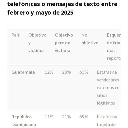
telefónicas o mensajes
de texto entre
febrero y mayo de 2025
País
Objetivo
Objetivo
No
Esquema
y
pero no
objetivo
de fraude
víctima
víctima
más
reportado
Guatemala
12%
23%
65%
Estafas de
vendedores
externos en
sitios
legítimos
República
11%
21%
69%
Estafa con
Dominicana
tarjeta de