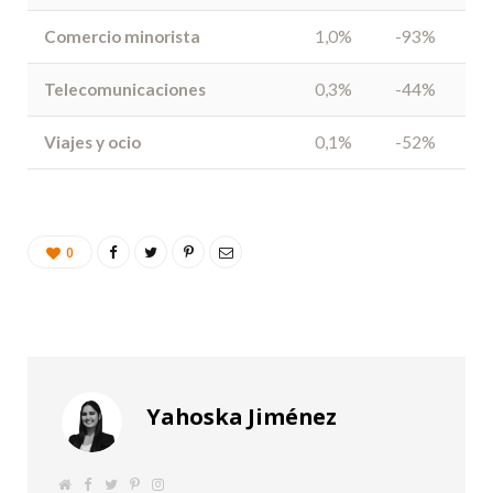
Comercio minorista
1,0%
-93%
Telecomunicaciones
0,3%
-44%
Viajes y ocio
0,1%
-52%
0
Yahoska Jiménez
S
F
T
P
I