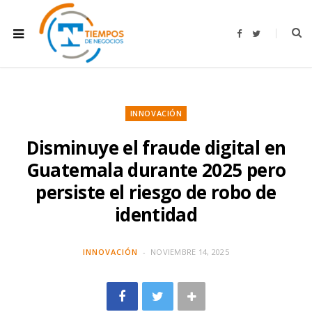
F
T
a
w
c
i
e
t
b
t
o
e
o
r
k
INNOVACIÓN
Disminuye el fraude digital en
Guatemala durante 2025 pero
persiste el riesgo de robo de
identidad
INNOVACIÓN
NOVIEMBRE 14, 2025