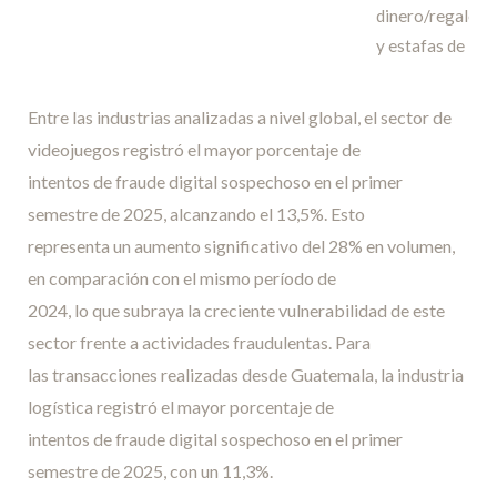
dinero/regalo
y estafas de
vendedores
externos
Entre las industrias analizadas a nivel global, el sector de
(resultado
videojuegos registró el mayor porcentaje de
igual)
intentos de fraude digital sospechoso en el primer
semestre de 2025, alcanzando el 13,5%. Esto
Chile
10%
31%
60%
Vishing
representa un aumento significativo del 28% en volumen,
Estados
9%
42%
49%
Phishing y
en comparación con el mismo período de
Unidos
Smishing
2024, lo que subraya la creciente vulnerabilidad de este
(resultado
sector frente a actividades fraudulentas. Para
igual)
las transacciones realizadas desde Guatemala, la industria
logística registró el mayor porcentaje de
Colombia
9%
30%
61%
Smishing y
intentos de fraude digital sospechoso en el primer
Vishing
semestre de 2025, con un 11,3%.
(resultado