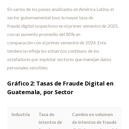
igual)
En varios de los países analizados en América Latina, el
Canadá
6%
40%
54%
Phishing y
sector gubernamental tuvo la mayor tasa de
Vishing
fraude digital sospechoso en el primer semestre de 2025,
(resultado
con un aumento promedio del 80% en
igual)
comparación con el primer semestre de 2024. Esta
tendencia refleja los esfuerzos continuos de los
Brasil
4%
23%
73%
Vishing
estafadores por explotar sectores que manejan datos
personales sensibles.
Gráfico 2: Tasas de Fraude Digital en
Guatemala, por Sector
Industria
Tasa de
Cambio en volumen
intentos de
de intentos de fraude