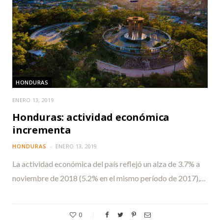
HONDURAS
ENERO 13, 2019
Honduras: actividad económica
incrementa
HONDURAS
ENERO 13, 2019
La actividad económica del país reflejó un alza de 3.7% a
noviembre de 2018 (5.2% en el mismo período de 2017),…
0