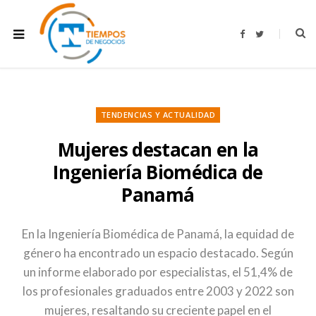
F
T
a
w
c
i
e
t
b
t
o
e
o
r
k
TENDENCIAS Y ACTUALIDAD
Mujeres destacan en la
Ingeniería Biomédica de
Panamá
En la Ingeniería Biomédica de Panamá, la equidad de
género ha encontrado un espacio destacado. Según
un informe elaborado por especialistas, el 51,4% de
los profesionales graduados entre 2003 y 2022 son
mujeres, resaltando su creciente papel en el