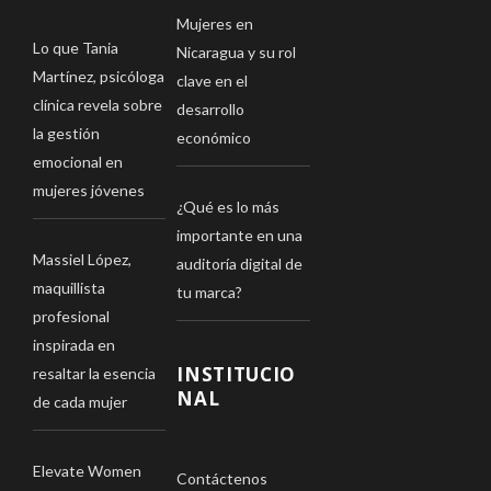
Mujeres en
Lo que Tania
Nicaragua y su rol
Martínez, psicóloga
clave en el
clínica revela sobre
desarrollo
la gestión
económico
emocional en
mujeres jóvenes
¿Qué es lo más
importante en una
Massiel López,
auditoría digital de
maquillista
tu marca?
profesional
inspirada en
INSTITUCIO
resaltar la esencia
NAL
de cada mujer
Elevate Women
Contáctenos