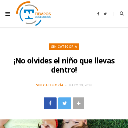
F
T
a
w
c
i
e
t
b
t
o
e
o
r
k
SIN CATEGORÍA
¡No olvides el niño que llevas
dentro!
SIN CATEGORÍA
MAYO 29, 2019