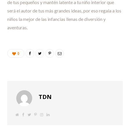
de tus pequeños y mantén latente a tu niño interior que
será el autor de tus más grandes ideas, por eso regala a los
niños la mejor de las infancias llenas de diversión y
aventuras.
0
TDN
S
F
T
P
I
L
i
a
w
i
n
i
t
c
i
n
s
n
i
e
t
t
t
k
o
b
t
e
a
e