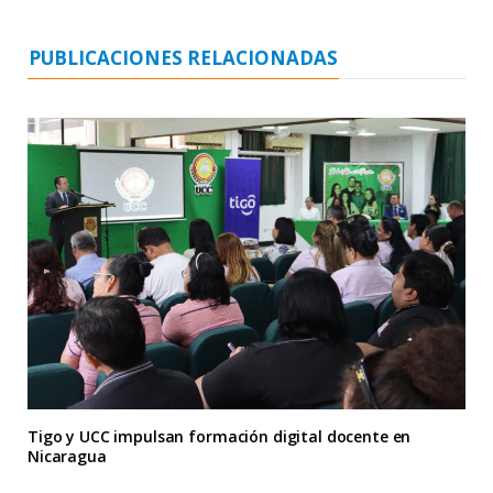
W
o
e
r
g
d
e
o
r
e
r
I
b
k
s
a
n
PUBLICACIONES RELACIONADAS
t
m
Tigo y UCC impulsan formación digital docente en
Nicaragua