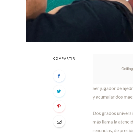
COMPARTIR
Gettin
Ser jugador de ajedr
y acumular dos maes
Dos grados universit
más llama la atenció
renuncias, de presió