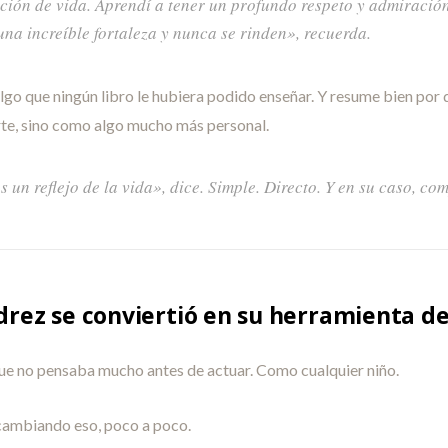
ción de vida. Aprendí a tener un profundo respeto y admiración
na increíble fortaleza y nunca se rinden», recuerda.
algo que ningún libro le hubiera podido enseñar. Y resume bien por q
te, sino como algo mucho más personal.
s un reflejo de la vida», dice. Simple. Directo. Y en su caso, co
drez se conviertió en su herramienta de
ue no pensaba mucho antes de actuar. Como cualquier niño.
 cambiando eso, poco a poco.