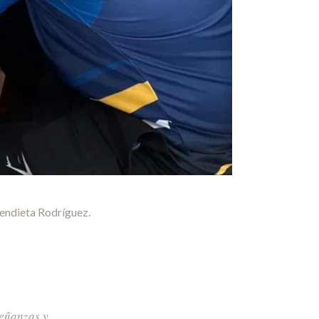
Mendieta Rodríguez.
señanzas y