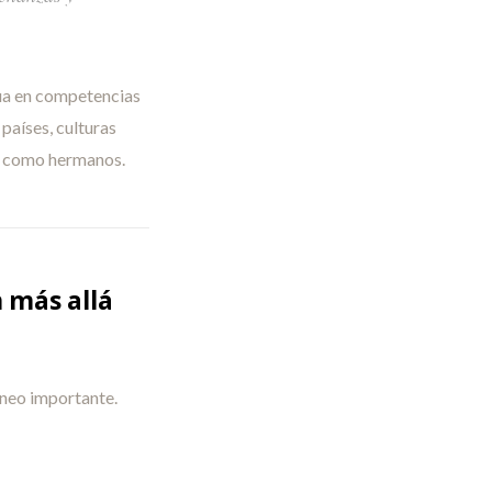
gua en competencias
países, culturas
do como hermanos.
 más allá
orneo importante.