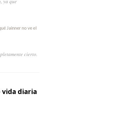
, ya que
ué Jainner no ve el
mpletamente cierto.
 vida diaria