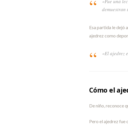
«Fue una lec
demuestran u
Esa partida le dejó 
ajedrez como depor
«El ajedrez e
Cómo el aje
De niño, reconoce q
Pero el ajedrez fue