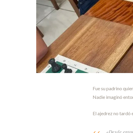
Fue su padrino quien
Nadie imaginó enton
El ajedrez no tardó 
«Desde enton