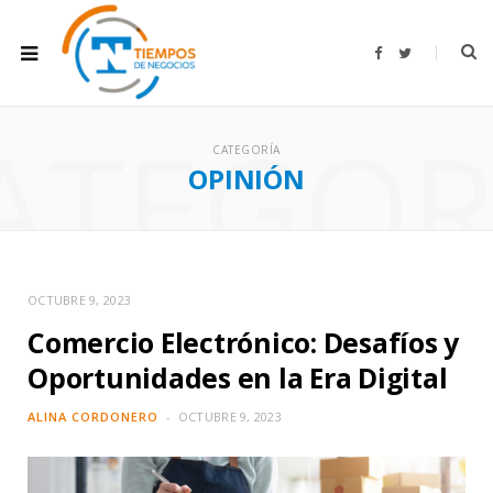
F
T
a
w
c
i
e
t
b
t
ATEGOR
o
e
o
r
CATEGORÍA
k
OPINIÓN
OCTUBRE 9, 2023
Comercio Electrónico: Desafíos y
Oportunidades en la Era Digital
ALINA CORDONERO
OCTUBRE 9, 2023