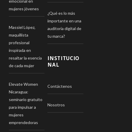
emocional en
mujeres jóvenes
¿Qué es lo más
importante en una
Massiel López,
auditoría digital de
maquillista
tu marca?
profesional
inspirada en
INSTITUCIO
resaltar la esencia
NAL
de cada mujer
Elevate Women
Contáctenos
Nicaragua:
seminario gratuito
Nosotros
para impulsar a
mujeres
emprendedoras