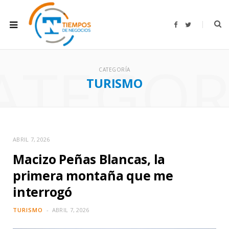
F
T
a
w
c
i
e
t
b
t
ATEGOR
o
e
o
r
CATEGORÍA
k
TURISMO
ABRIL 7, 2026
Macizo Peñas Blancas, la
primera montaña que me
interrogó
TURISMO
ABRIL 7, 2026