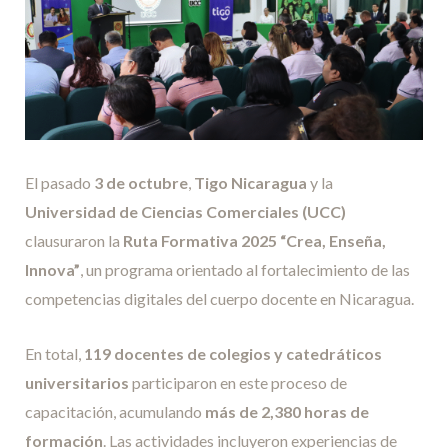
El pasado
3 de octubre
,
Tigo Nicaragua
y la
Universidad de Ciencias Comerciales (UCC)
clausuraron la
Ruta Formativa 2025 “Crea, Enseña,
Innova”
, un programa orientado al fortalecimiento de las
competencias digitales del cuerpo docente en Nicaragua.
En total,
119 docentes de colegios y catedráticos
universitarios
participaron en este proceso de
capacitación, acumulando
más de 2,380 horas de
formación
. Las actividades incluyeron experiencias de