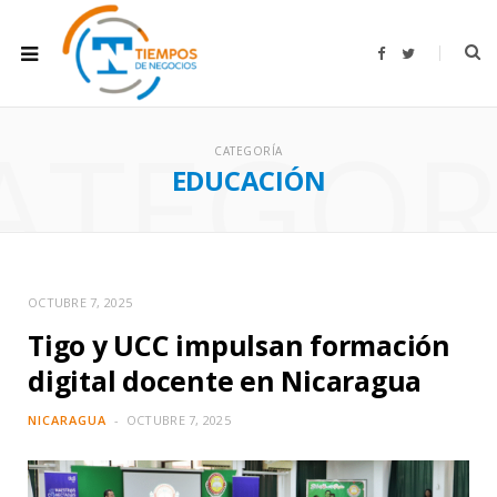
F
T
a
w
c
i
e
t
b
t
ATEGOR
o
e
o
r
CATEGORÍA
k
EDUCACIÓN
OCTUBRE 7, 2025
Tigo y UCC impulsan formación
digital docente en Nicaragua
NICARAGUA
OCTUBRE 7, 2025