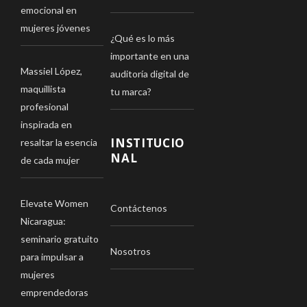
emocional en
mujeres jóvenes
¿Qué es lo más
importante en una
Massiel López,
auditoría digital de
maquillista
tu marca?
profesional
inspirada en
INSTITUCIO
resaltar la esencia
NAL
de cada mujer
Elevate Women
Contáctenos
Nicaragua:
seminario gratuito
Nosotros
para impulsar a
mujeres
emprendedoras