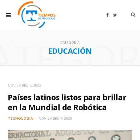
F
T
a
w
c
i
e
t
b
t
ATEGOR
o
e
o
r
CATEGORÍA
k
EDUCACIÓN
NOVIEMBRE 7, 2023
Países latinos listos para brillar
en la Mundial de Robótica
TECNOLOGÍA
NOVIEMBRE 7, 2023